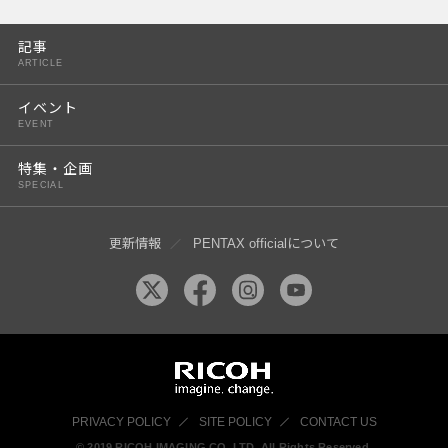
PENTAX K-3 Mark III
記事
PENTAX K-1 Mark II
ARTICLE
PENTAX KP
イベント
EVENT
PENTAX 645Z
特集・企画
SPECIAL
更新情報
PENTAX officialについて
PRIVACY POLICY
SITE POLICY
CONTACT US
© 2019 RICOH IMAGING CO, LTD. All Rights Reserved.