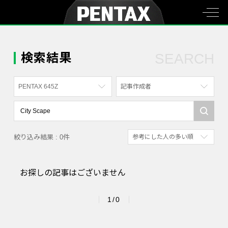
検索結果
SEARCH
PENTAX 645Z
記事作成者
すべて
すべて
PENTAX K-70
写真家
絞り込み結果 : 0件
参考にした人の多い順
PENTAX KF
社員
新着順
PENTAX K-1
漫画家
お探しの記事はございません
参考にした人の多い順
PENTAX K-3 Mark III Monochrome
アクセスが多い順
PENTAX 17
1/0
PENTAX Qシリーズ