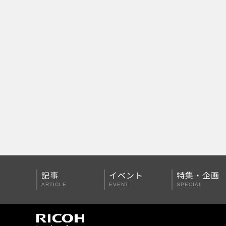
PENTAX Qシリーズ
PENTAX K-3 Mark III
PENTAX K-1 Mark II
PENTAX KP
PENTAX 645Z
記事
イベント
特集・企画
ARTICLE
EVENT
SPECIAL