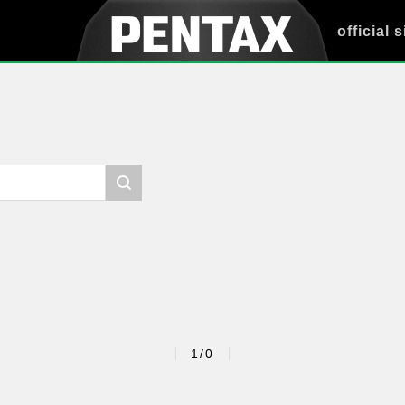
official s
1/0