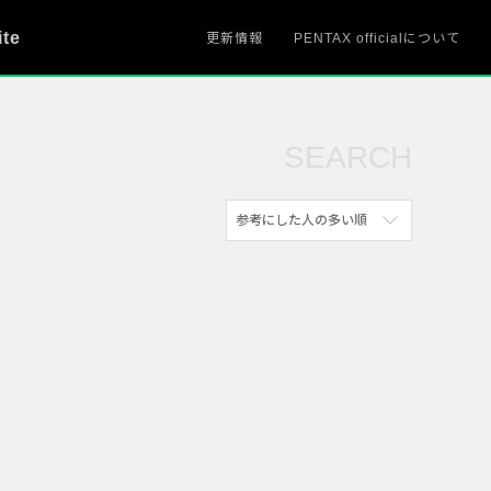
ite
更新情報
PENTAX officialについて
SEARCH
参考にした人の多い順
新着順
参考にした人の多い順
アクセスが多い順