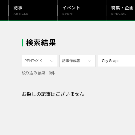
記事
イベント
特集・企画
ARTICLE
EVENT
SPECIAL
更新情報
PENTAX officialについて
検索結果
PENTAX K-1 Mark II
記事作成者
絞り込み結果 : 0件
すべて
すべて
PENTAX K-70
写真家
お探しの記事はございません
PENTAX KF
社員
PENTAX K-1
漫画家
PENTAX K-3 Mark III Monochrome
PENTAX 17