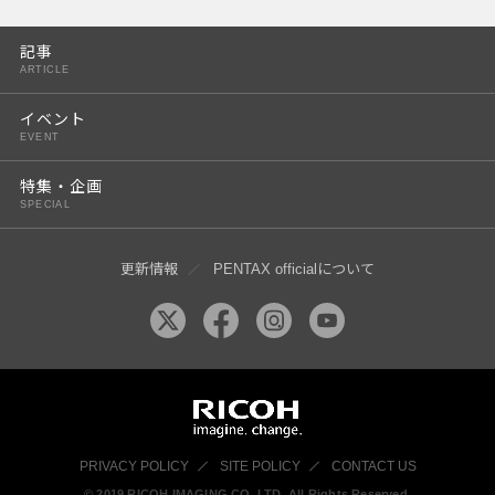
PENTAX K-3 Mark III
記事
PENTAX K-1 Mark II
ARTICLE
PENTAX KP
イベント
EVENT
PENTAX 645Z
特集・企画
SPECIAL
更新情報
PENTAX officialについて
PRIVACY POLICY
SITE POLICY
CONTACT US
© 2019 RICOH IMAGING CO, LTD. All Rights Reserved.