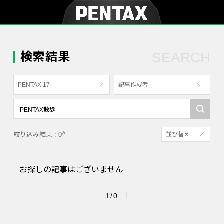
検索結果
SEARCH
PENTAX 17
記事作成者
すべて
すべて
PENTAX K-70
写真家
絞り込み結果 : 0件
並び替え
PENTAX KF
社員
新着順
PENTAX K-1
漫画家
お探しの記事はございません
参考にした人の多
PENTAX K-3 Mark III Monochrome
アクセスが多い順
PENTAX 17
1/0
PENTAX Qシリーズ