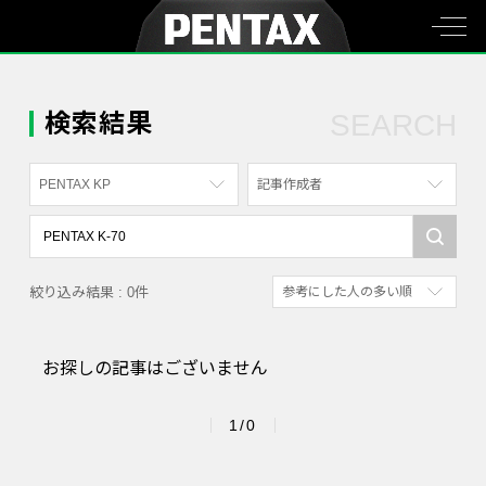
検索結果
SEARCH
PENTAX KP
記事作成者
すべて
すべて
PENTAX K-70
写真家
絞り込み結果 : 0件
参考にした人の多い順
PENTAX KF
社員
新着順
PENTAX K-1
漫画家
お探しの記事はございません
参考にした人の多い順
PENTAX K-3 Mark III Monochrome
アクセスが多い順
PENTAX 17
1/0
PENTAX Qシリーズ