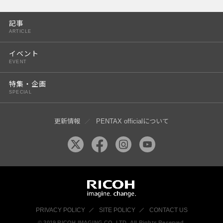
PENTAX K-3 Mark III
記事
PENTAX K-1 Mark II
ARTICLE
PENTAX KP
イベント
EVENT
PENTAX 645Z
特集・企画
SPECIAL
更新情報
PENTAX officialについて
PRIVACY POLICY
SITE POLICY
CONTACT US
© 2019 RICOH IMAGING CO, LTD. All Rights Reserved.