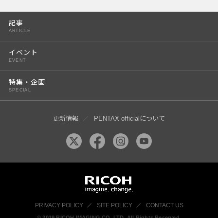
PENTAX K-3 Mark III
記事
PENTAX K-1 Mark II
ARTICLE
PENTAX KP
イベント
EVENT
PENTAX 645Z
特集・企画
SPECIAL
更新情報
PENTAX officialについて
PRIVACY POLICY
SITE POLICY
CONTACT US
© 2019 RICOH IMAGING CO, LTD. All Rights Reserved.