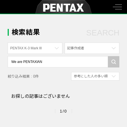
検索結果
SEARCH
PENTAX K-3 Mark III
記事作成者
すべて
すべて
PENTAX K-70
写真家
絞り込み結果 : 0件
参考にした人の多い順
PENTAX KF
社員
新着順
PENTAX K-1
漫画家
お探しの記事はございません
参考にした人の多い順
PENTAX K-3 Mark III Monochrome
アクセスが多い順
PENTAX 17
1/0
PENTAX Qシリーズ