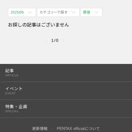
2025/06
カテゴリーで探す
原宿
全期間
全て表示
全て表示
お探しの記事はございません
2026/08
体験会
名古屋
1/0
2026/09
PENTAX散歩
四ツ谷
2026/10
2026/11
記事
ARTICLE
2026/12
イベント
2027/01
EVENT
2027/02
特集・企画
SPECIAL
2027/03
2027/04
更新情報
PENTAX officialについて