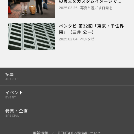
の曇天をカスタムイメージで遊
ぶ」（大門 美奈）
2025.03.25 | 写真と過ごす日常を
ペンタビ 第32回「東京・千住界
隈」（三井 公一）
2025.02.04 | ペンタビ
記事
ARTICLE
イベント
EVENT
特集・企画
SPECIAL
更新情報
PENTAX officialについて