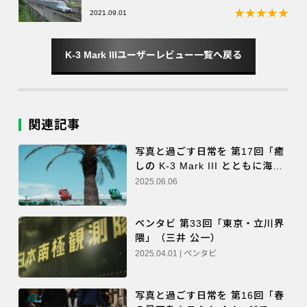
2021.09.01
K-3 Mark IIIユーザーレビュー一覧へ戻る
関連記事
写真と過ごす日常を 第17回「癒
しの K-3 Mark III とともに海辺
の休日を」（大門 美奈）
2025.06.06
ペンタビ 第33回「東京・立川界
隈」（三井 公一）
2025.04.01 | ペンタビ
写真と過ごす日常を 第16回「春