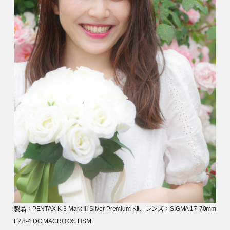
製品：PENTAX K-3 Mark III Silver Premium Kit、レンズ：SIGMA 17-70mm
F2.8-4 DC MACRO OS HSM