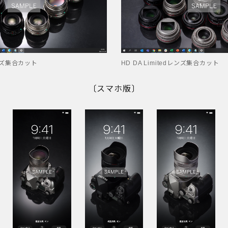
dレンズ集合カット
HD DA Limitedレンズ集合カット
〔スマホ版〕