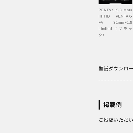
PENTAX K-3 Mark
III+HD PENTAX-
FA 31mmF1.8
Limited（ブラッ
ク）
壁紙ダウンロ
掲載例
ご投稿いただ