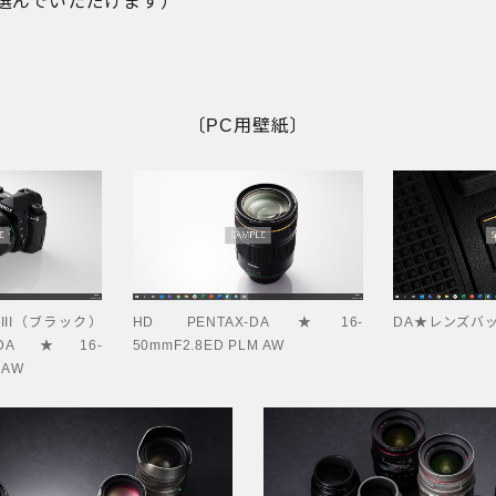
選んでいただけます）
〔PC用壁紙〕
rk III（ブラック）
HD PENTAX-DA★16-
DA★レンズバ
X-DA★16-
50mmF2.8ED PLM AW
 AW