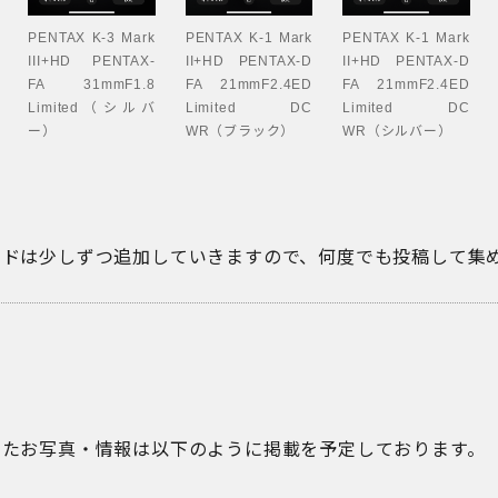
PENTAX K-3 Mark
PENTAX K-1 Mark
PENTAX K-1 Mark
III+HD PENTAX-
II+HD PENTAX-D
II+HD PENTAX-D
FA 31mmF1.8
FA 21mmF2.4ED
FA 21mmF2.4ED
Limited（シルバ
Limited DC
Limited DC
ー）
WR（ブラック）
WR（シルバー）
ードは少しずつ追加していきますので、何度でも投稿して集
いたお写真・情報は以下のように掲載を予定しております。