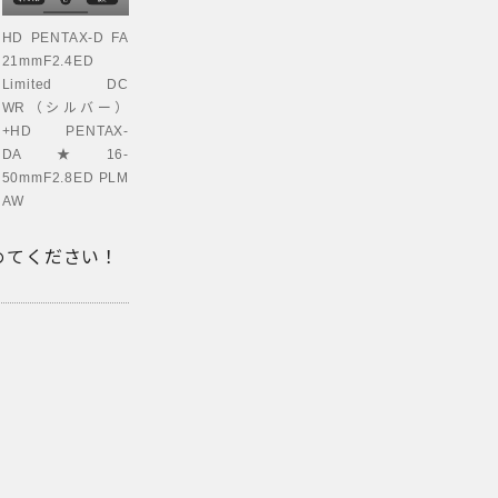
HD PENTAX-D FA
21mmF2.4ED
Limited DC
WR（シルバー）
+HD PENTAX-
DA★16-
50mmF2.8ED PLM
AW
めてください！