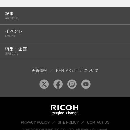
PENTAX K-3 Mark III
記事
PENTAX K-1 Mark II
ARTICLE
PENTAX KP
イベント
EVENT
PENTAX 645Z
特集・企画
SPECIAL
更新情報
PENTAX officialについて
PRIVACY POLICY
SITE POLICY
CONTACT US
© 2019 RICOH IMAGING CO, LTD. All Rights Reserved.