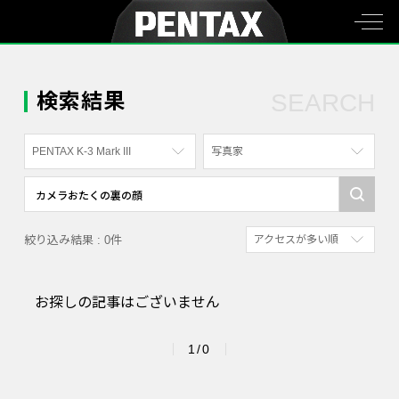
検索結果
SEARCH
PENTAX K-3 Mark III
写真家
すべて
すべて
PENTAX K-70
写真家
絞り込み結果 : 0件
アクセスが多い順
PENTAX KF
社員
新着順
PENTAX K-1
漫画家
お探しの記事はございません
参考にした人の多い順
PENTAX K-3 Mark III Monochrome
アクセスが多い順
PENTAX 17
1/0
PENTAX Qシリーズ