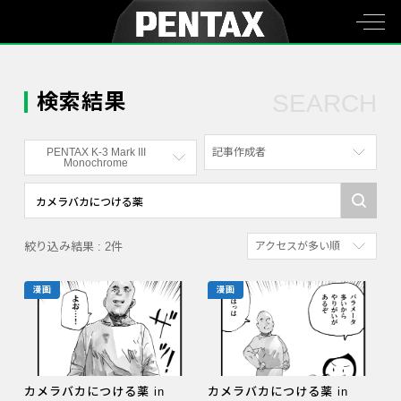
検索結果
SEARCH
PENTAX K-3 Mark III
記事作成者
Monochrome
すべて
すべて
写真家
PENTAX K-70
絞り込み結果 : 2件
アクセスが多い順
社員
PENTAX KF
新着順
漫画家
PENTAX K-1
漫画
漫画
参考にした人の多い順
PENTAX K-3 Mark III Monochrome
アクセスが多い順
PENTAX 17
PENTAX Qシリーズ
カメラバカにつける薬 in
カメラバカにつける薬 in