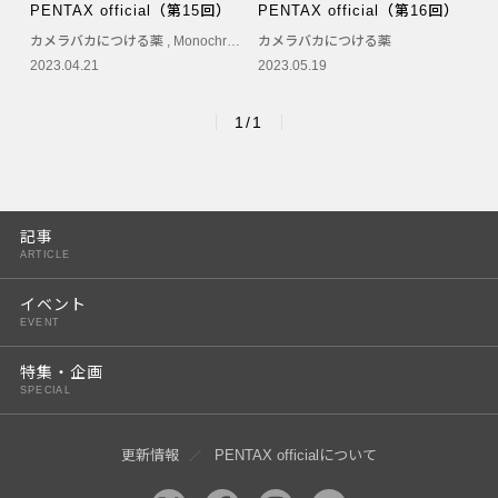
PENTAX official（第15回）
PENTAX official（第16回）
PENTAX K-3 Mark III
カメラバカにつける薬
,
Monochrome
,
カメラバカにつける薬
モノクローム
2023.04.21
2023.05.19
PENTAX K-1 Mark II
PENTAX KP
1/1
PENTAX 645Z
記事
ARTICLE
イベント
EVENT
特集・企画
SPECIAL
更新情報
PENTAX officialについて