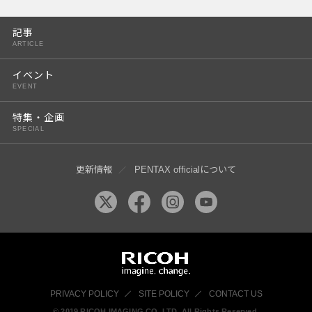
PENTAX K-3 Mark III
記事
PENTAX K-1 Mark II
ARTICLE
PENTAX KP
イベント
EVENT
PENTAX 645Z
特集・企画
SPECIAL
更新情報
PENTAX officialについて
PRIVACY POLICY
SITE POLICY
CONTACT US
© 2019 RICOH IMAGING CO, LTD. All Rights Reserved.