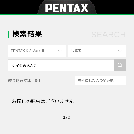
検索結果
SEARCH
PENTAX K-3 Mark III
写真家
すべて
すべて
PENTAX K-70
写真家
絞り込み結果 : 0件
参考にした人の多い順
PENTAX KF
社員
新着順
PENTAX K-1
漫画家
お探しの記事はございません
参考にした人の多い順
PENTAX K-3 Mark III Monochrome
アクセスが多い順
PENTAX 17
1/0
PENTAX Qシリーズ