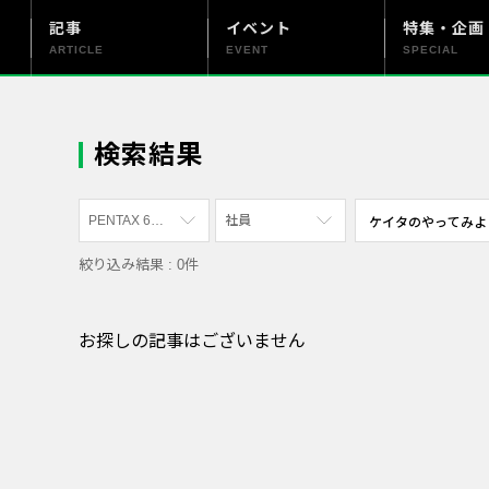
記事
イベント
特集・企画
ARTICLE
EVENT
SPECIAL
更新情報
PENTAX officialについて
検索結果
PENTAX 645Z
社員
絞り込み結果 : 0件
すべて
すべて
PENTAX K-70
写真家
お探しの記事はございません
PENTAX KF
社員
PENTAX K-1
漫画家
PENTAX K-3 Mark III Monochrome
PENTAX 17