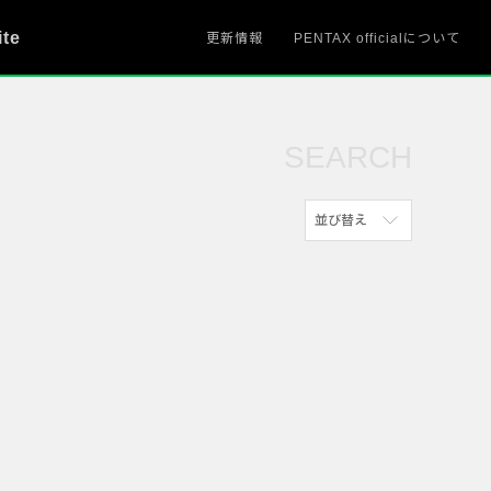
ite
更新情報
PENTAX officialについて
SEARCH
並び替え
新着順
参考にした人の多い順
アクセスが多い順