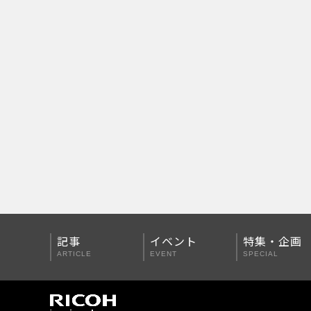
PENTAX Qシリーズ
PENTAX K-3 Mark III
PENTAX K-1 Mark II
PENTAX KP
PENTAX 645Z
記事
イベント
特集・企画
ARTICLE
EVENT
SPECIAL