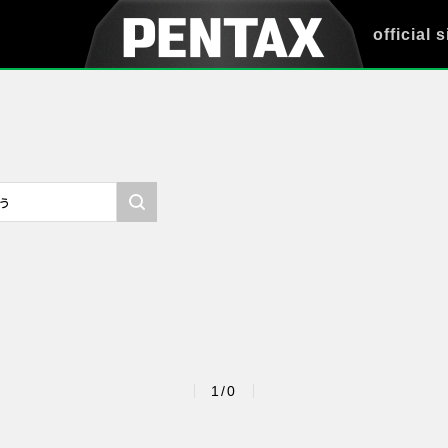
official s
1/0