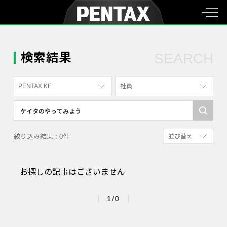
検索結果
SEARCH
PENTAX KF
社員
すべて
すべて
PENTAX K-70
写真家
絞り込み結果 : 0件
並び替え
PENTAX KF
社員
新着順
PENTAX K-1
漫画家
お探しの記事はございません
参考にした人の多
PENTAX K-3 Mark III Monochrome
アクセスが多い順
PENTAX 17
1/0
PENTAX Qシリーズ