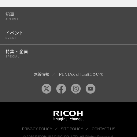
PENTAX K-3 Mark III
記事
PENTAX K-1 Mark II
ARTICLE
PENTAX KP
イベント
EVENT
PENTAX 645Z
特集・企画
SPECIAL
更新情報
PENTAX officialについて
PRIVACY POLICY
SITE POLICY
CONTACT US
© 2019 RICOH IMAGING CO, LTD. All Rights Reserved.