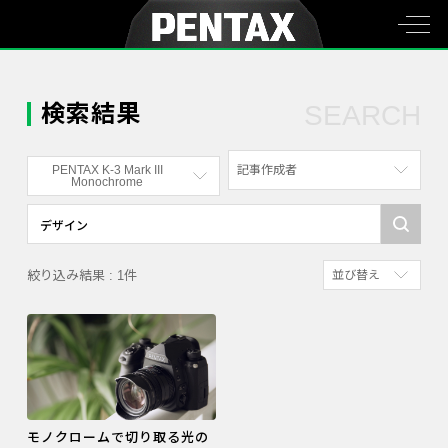
検索結果
SEARCH
PENTAX K-3 Mark III
記事作成者
Monochrome
すべて
すべて
写真家
PENTAX K-70
絞り込み結果 : 1件
並び替え
社員
PENTAX KF
新着順
漫画家
PENTAX K-1
参考にした人の多
PENTAX K-3 Mark III Monochrome
アクセスが多い順
PENTAX 17
PENTAX Qシリーズ
モノクロームで切り取る光の