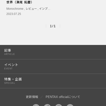
世界（瀬尾 拓慶）
PENTAX K-3 Mark III
Monochrome
,
レビュー
,
インプレッション
,
モノクローム
2023.07.25
PENTAX K-1 Mark II
PENTAX KP
1/1
PENTAX 645Z
記事
ARTICLE
イベント
EVENT
特集・企画
SPECIAL
更新情報
PENTAX officialについて