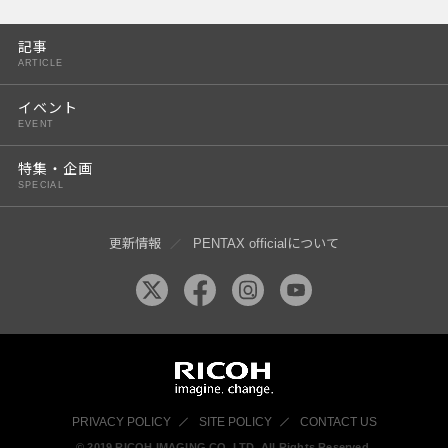
PENTAX K-3 Mark III
記事
PENTAX K-1 Mark II
ARTICLE
PENTAX KP
イベント
EVENT
PENTAX 645Z
特集・企画
SPECIAL
更新情報
PENTAX officialについて
PRIVACY POLICY
SITE POLICY
CONTACT US
© 2019 RICOH IMAGING CO, LTD. All Rights Reserved.