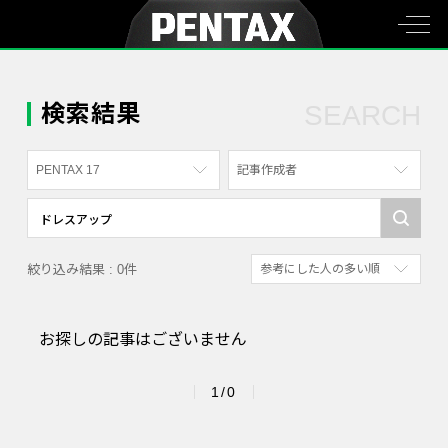
検索結果
SEARCH
PENTAX 17
記事作成者
すべて
すべて
PENTAX K-70
写真家
絞り込み結果 : 0件
参考にした人の多い順
PENTAX KF
社員
新着順
PENTAX K-1
漫画家
お探しの記事はございません
参考にした人の多い順
PENTAX K-3 Mark III Monochrome
アクセスが多い順
PENTAX 17
1/0
PENTAX Qシリーズ