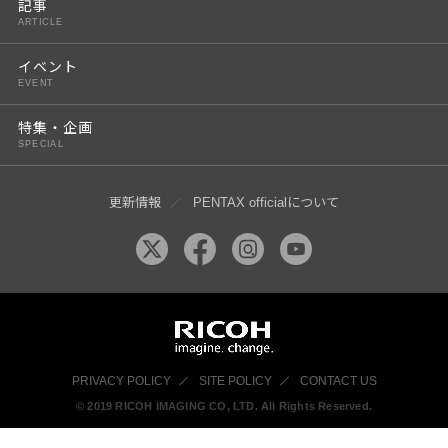
記事
ARTICLE
イベント
EVENT
特集・企画
SPECIAL
更新情報
PENTAX officialについて
PRIVACY POLICY
SITE POLICY
CONTACT US
© 2019 RICOH IMAGING CO, LTD. All Rights Reserved.