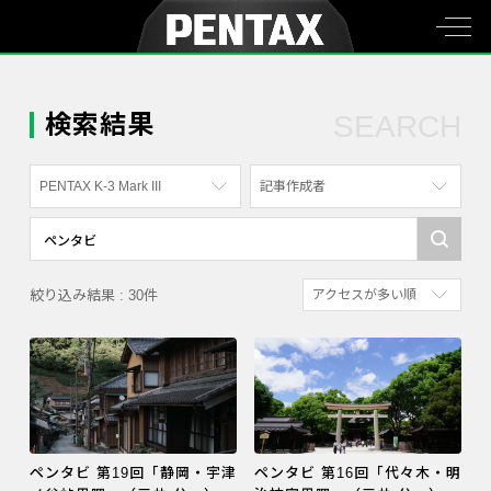
検索結果
SEARCH
PENTAX K-3 Mark III
記事作成者
すべて
すべて
PENTAX K-70
写真家
絞り込み結果 : 30件
アクセスが多い順
PENTAX KF
社員
新着順
PENTAX K-1
漫画家
参考にした人の多い順
PENTAX K-3 Mark III Monochrome
アクセスが多い順
PENTAX 17
PENTAX Qシリーズ
ペンタビ 第19回「静岡・宇津
ペンタビ 第16回「代々木・明