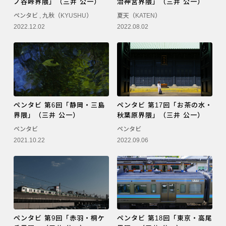
ノ谷峠界隈」（三井 公一）
治神宮界隈」（三井 公一）
PENTAX K-3 Mark III
ペンタビ
,
九秋（KYUSHU）
夏天（KATEN）
2022.12.02
2022.08.02
PENTAX K-1 Mark II
PENTAX KP
PENTAX 645Z
ペンタビ 第6回「静岡・三島
ペンタビ 第17回「お茶の水・
界隈」（三井 公一）
秋葉原界隈」（三井 公一）
ペンタビ
ペンタビ
2021.10.22
2022.09.06
ペンタビ 第9回「赤羽・桐ケ
ペンタビ 第18回「東京・高尾