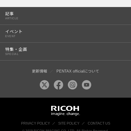
PENTAX K-3 Mark III
記事
PENTAX K-1 Mark II
ARTICLE
PENTAX KP
イベント
EVENT
PENTAX 645Z
特集・企画
SPECIAL
更新情報
PENTAX officialについて
PRIVACY POLICY
SITE POLICY
CONTACT US
© 2019 RICOH IMAGING CO, LTD. All Rights Reserved.