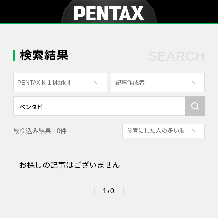
検索結果
SEARCH
PENTAX K-1 Mark II
記事作成者
すべて
すべて
PENTAX K-70
写真家
絞り込み結果 : 0件
参考にした人の多い順
PENTAX KF
社員
新着順
PENTAX K-1
漫画家
お探しの記事はございません
参考にした人の多い順
PENTAX K-3 Mark III Monochrome
アクセスが多い順
PENTAX 17
1/0
PENTAX Qシリーズ