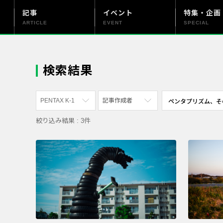
記事
イベント
特集・企画
ARTICLE
EVENT
SPECIAL
更新情報
PENTAX officialについて
検索結果
PENTAX K-1
記事作成者
絞り込み結果 : 3件
すべて
すべて
PENTAX K-70
写真家
PENTAX KF
社員
PENTAX K-1
漫画家
PENTAX K-3 Mark III Monochrome
PENTAX 17