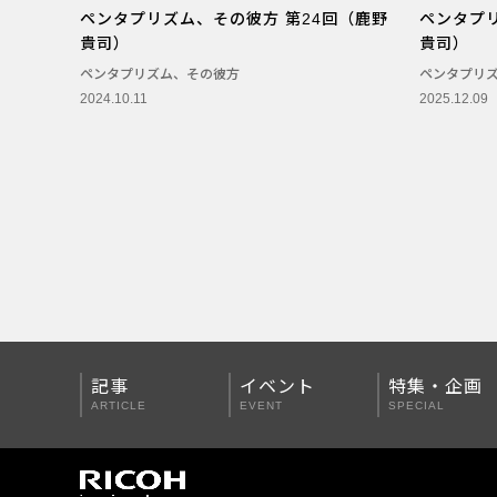
ペンタプリズム、その彼方 第24回（鹿野
ペンタプリ
PENTAX Qシリーズ
貴司）
貴司）
PENTAX K-3 Mark III
ペンタプリズム、その彼方
ペンタプリ
2024.10.11
2025.12.09
PENTAX K-1 Mark II
PENTAX KP
PENTAX 645Z
記事
イベント
特集・企画
ARTICLE
EVENT
SPECIAL