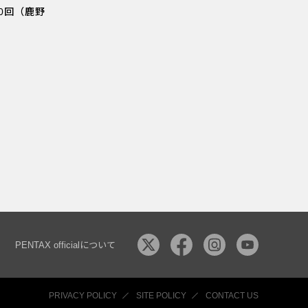
0回（鹿野
PENTAX officialについて
PRIVACY POLICY
SITE POLICY
CONTACT US