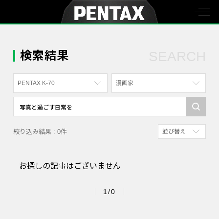
検索結果
SEARCH
PENTAX K-70
漫画家
すべて
すべて
PENTAX K-70
写真家
絞り込み結果 : 0件
並び替え
PENTAX KF
社員
新着順
PENTAX K-1
漫画家
お探しの記事はございません
参考にした人の多
PENTAX K-3 Mark III Monochrome
アクセスが多い順
PENTAX 17
1/0
PENTAX Qシリーズ