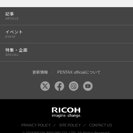
PENTAX K-3 Mark III
記事
PENTAX K-1 Mark II
ARTICLE
PENTAX KP
イベント
EVENT
PENTAX 645Z
特集・企画
SPECIAL
更新情報
PENTAX officialについて
PRIVACY POLICY
SITE POLICY
CONTACT US
© 2019 RICOH IMAGING CO, LTD. All Rights Reserved.