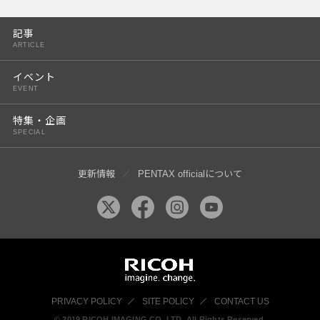
PENTAX K-3 Mark III
記事
PENTAX K-1 Mark II
ARTICLE
PENTAX KP
イベント
EVENT
PENTAX 645Z
特集・企画
SPECIAL
更新情報
PENTAX officialについて
PRIVACY POLICY
SITE POLICY
CONTACT US
© 2019 RICOH IMAGING CO, LTD. All Rights Reserved.