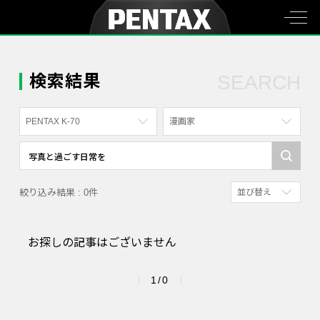
検索結果
SEARCH
PENTAX K-70
漫画家
すべて
すべて
PENTAX K-70
写真家
絞り込み結果 : 0件
並び替え
PENTAX KF
社員
新着順
PENTAX K-1
漫画家
お探しの記事はございません
参考にした人の多
PENTAX K-3 Mark III Monochrome
アクセスが多い順
PENTAX 17
1/0
PENTAX Qシリーズ