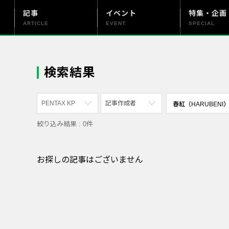
記事
イベント
特集・企画
ARTICLE
EVENT
SPECIAL
更新情報
PENTAX officialについて
検索結果
PENTAX KP
記事作成者
絞り込み結果 : 0件
すべて
すべて
PENTAX K-70
写真家
お探しの記事はございません
PENTAX KF
社員
PENTAX K-1
漫画家
PENTAX K-3 Mark III Monochrome
PENTAX 17