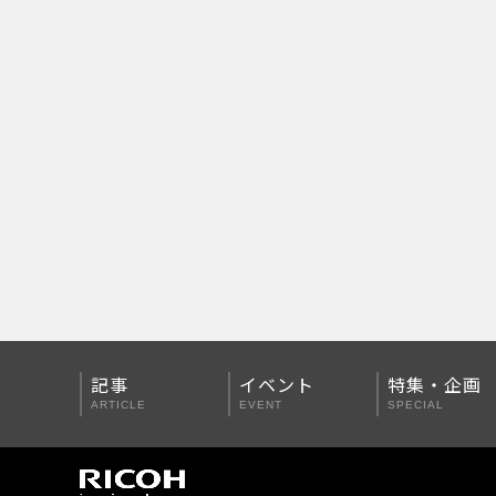
PENTAX Qシリーズ
PENTAX K-3 Mark III
PENTAX K-1 Mark II
PENTAX KP
PENTAX 645Z
記事
イベント
特集・企画
ARTICLE
EVENT
SPECIAL