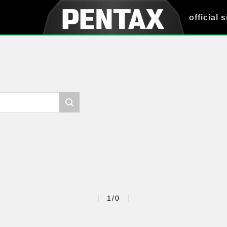
official s
1/0