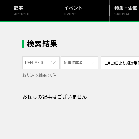
記事
イベント
特集・企画
ARTICLE
EVENT
SPECIAL
更新情報
PENTAX officialについて
検索結果
PENTAX 645Z
記事作成者
絞り込み結果 : 0件
すべて
すべて
PENTAX K-70
写真家
お探しの記事はございません
PENTAX KF
社員
PENTAX K-1
漫画家
PENTAX K-3 Mark III Monochrome
PENTAX 17