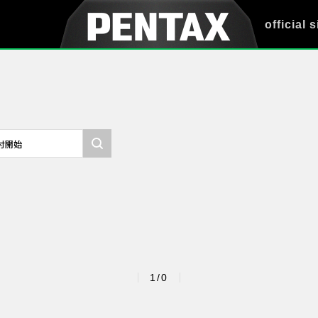
official s
1/0