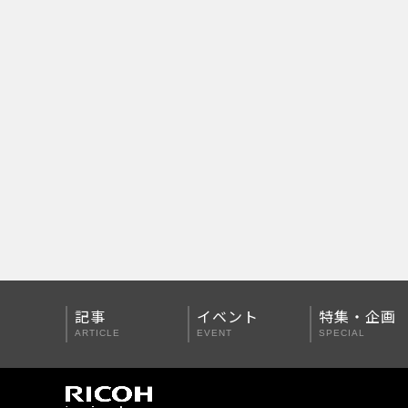
PENTAX Qシリーズ
PENTAX K-3 Mark III
PENTAX K-1 Mark II
PENTAX KP
PENTAX 645Z
記事
イベント
特集・企画
ARTICLE
EVENT
SPECIAL