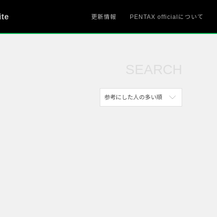
ite
更新情報
PENTAX officialについて
SEARCH
参考にした人の多い順
新着順
参考にした人の多い順
アクセスが多い順