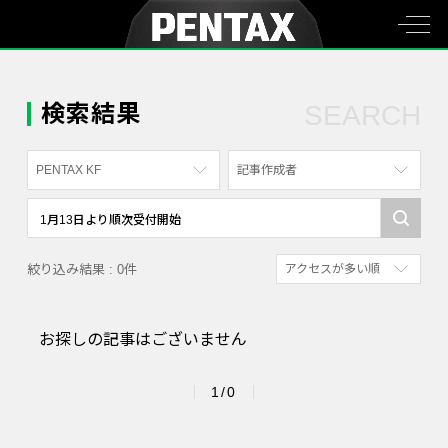
検索結果
SEARCH
PENTAX KF
記事作成者
すべて
すべて
PENTAX K-70
写真家
絞り込み結果 : 0件
アクセスが多い順
PENTAX KF
社員
新着順
PENTAX K-1
漫画家
お探しの記事はございません
参考にした人の多い順
PENTAX K-3 Mark III Monochrome
アクセスが多い順
PENTAX 17
1/0
PENTAX Qシリーズ