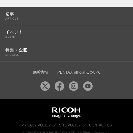
PENTAX K-3 Mark III
記事
PENTAX K-1 Mark II
ARTICLE
PENTAX KP
イベント
EVENT
PENTAX 645Z
特集・企画
SPECIAL
更新情報
PENTAX officialについて
PRIVACY POLICY
SITE POLICY
CONTACT US
© 2019 RICOH IMAGING CO, LTD. All Rights Reserved.