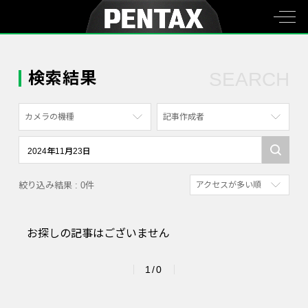
検索結果
SEARCH
カメラの機種
記事作成者
すべて
すべて
PENTAX K-70
写真家
絞り込み結果 : 0件
アクセスが多い順
PENTAX KF
社員
新着順
PENTAX K-1
漫画家
お探しの記事はございません
参考にした人の多い順
PENTAX K-3 Mark III Monochrome
アクセスが多い順
PENTAX 17
1/0
PENTAX Qシリーズ