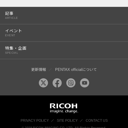
PENTAX K-3 Mark III
記事
PENTAX K-1 Mark II
ARTICLE
PENTAX KP
イベント
EVENT
PENTAX 645Z
特集・企画
SPECIAL
更新情報
PENTAX officialについて
PRIVACY POLICY
SITE POLICY
CONTACT US
© 2019 RICOH IMAGING CO, LTD. All Rights Reserved.