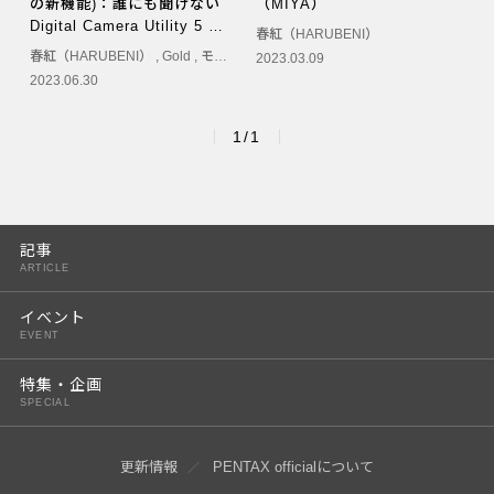
の新機能)：誰にも聞けない
（MIYA）
PENTAX K-3 Mark III
Digital Camera Utility 5 第
春紅（HARUBENI）
10回（こっしぃ）
春紅（HARUBENI）
,
Gold
,
モノクローム
,
夏天（KATEN）
,
九秋（KYUSH
2023.03.09
PENTAX K-1 Mark II
2023.06.30
PENTAX KP
1/1
PENTAX 645Z
記事
ARTICLE
イベント
EVENT
特集・企画
SPECIAL
更新情報
PENTAX officialについて