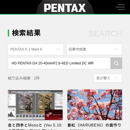
検索結果
SEARCH
PENTAX K-1 Mark II
記事作成者
すべて
すべて
PENTAX K-70
写真家
絞り込み結果 : 2件
並び替え
PENTAX KF
社員
新着順
PENTAX K-1
漫画家
参考にした人の多
PENTAX K-3 Mark III Monochrome
アクセスが多い順
PENTAX 17
PENTAX Qシリーズ
金と四季とMonoと (Ver.5.10
春紅（HARUBENI）の画作り