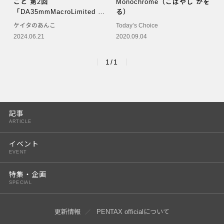
こと 第2回
Monochrome（こばやし かを
PENTAX K-3 Mark III
「DA35mmMacroLimited は
る）
神レンズ？！」（佐々木 啓
ケイタのあんこ
Today’s Choice
PENTAX K-1 Mark II
太）
2024.06.21
2020.09.04
PENTAX KP
1/1
PENTAX 645Z
記事
ARTICLE
イベント
EVENT
特集・企画
SPECIAL
更新情報
PENTAX officialについて