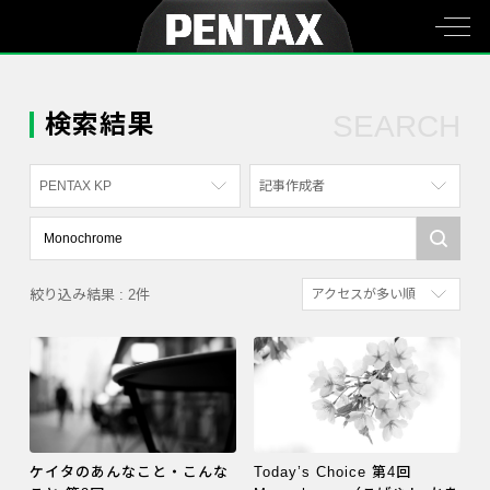
検索結果
SEARCH
PENTAX KP
記事作成者
すべて
すべて
PENTAX K-70
写真家
絞り込み結果 : 2件
アクセスが多い順
PENTAX KF
社員
新着順
PENTAX K-1
漫画家
参考にした人の多い順
PENTAX K-3 Mark III Monochrome
アクセスが多い順
PENTAX 17
PENTAX Qシリーズ
ケイタのあんなこと・こんな
Today’s Choice 第4回