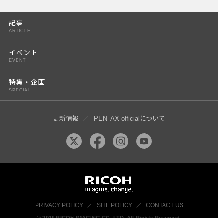
PENTAX K-3 Mark III
記事
PENTAX K-1 Mark II
ARTICLE
PENTAX KP
イベント
EVENT
PENTAX 645Z
特集・企画
SPECIAL
更新情報
PENTAX officialについて
PRIVACY POLICY
SITE POLICY
CONTACT US
© 2019 RICOH IMAGING CO, LTD. All Rights Reserved.