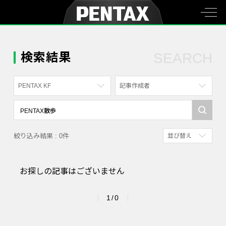
検索結果
SEARCH
PENTAX KF
記事作成者
すべて
すべて
PENTAX K-70
写真家
絞り込み結果 : 0件
並び替え
PENTAX KF
社員
新着順
PENTAX K-1
漫画家
お探しの記事はございません
参考にした人の多
PENTAX K-3 Mark III Monochrome
アクセスが多い順
PENTAX 17
1/0
PENTAX Qシリーズ