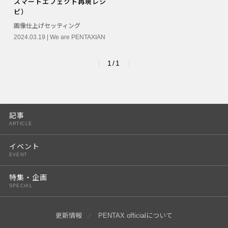
スマートエフェクト再現レシ
PENTAX K-3 Mark III
ピ）
画像仕上げセッティング
PENTAX K-1 Mark II
2024.03.19 |
We are PENTAXIAN
PENTAX KP
1/1
PENTAX 645Z
記事
ARTICLE
イベント
EVENT
特集・企画
SPECIAL
更新情報
PENTAX officialについて