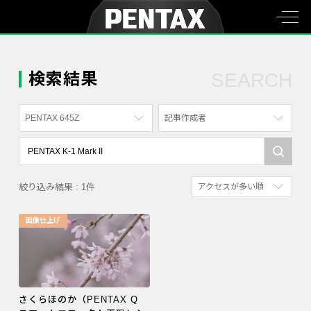
検索結果
SEARCH
PENTAX 645Z
記事作成者
すべて
すべて
PENTAX K-70
写真家
絞り込み結果 : 1件
アクセスが多い順
PENTAX KF
社員
新着順
PENTAX K-1
漫画家
画像仕上げ
参考にした人の多い順
PENTAX K-3 Mark III Monochrome
アクセスが多い順
PENTAX 17
PENTAX Qシリーズ
さくらほのか（PENTAX Q