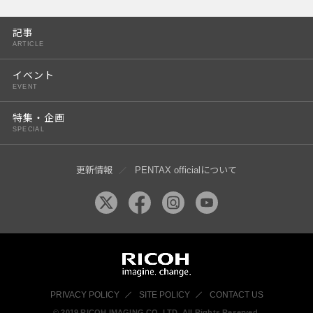
PENTAX K-3 Mark III
記事
PENTAX K-1 Mark II
ARTICLE
PENTAX KP
イベント
EVENT
PENTAX 645Z
特集・企画
SPECIAL
更新情報
PENTAX officialについて
PRIVACY POLICY
SITE POLICY
CONTACT US
© 2019 RICOH IMAGING CO, LTD. All Rights Reserved.