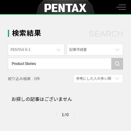
検索結果
SEARCH
PENTAX K-1
記事作成者
すべて
すべて
PENTAX K-70
写真家
絞り込み結果 : 0件
参考にした人の多い順
PENTAX KF
社員
新着順
PENTAX K-1
漫画家
お探しの記事はございません
参考にした人の多い順
PENTAX K-3 Mark III Monochrome
アクセスが多い順
PENTAX 17
1/0
PENTAX Qシリーズ