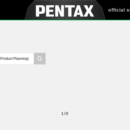
official s
1/0