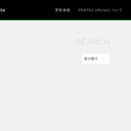
ite
更新情報
PENTAX officialについて
SEARCH
並び替え
新着順
参考にした人の多い順
アクセスが多い順