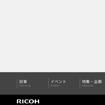
PENTAX Qシリーズ
PENTAX K-3 Mark III
PENTAX K-1 Mark II
PENTAX KP
PENTAX 645Z
記事
イベント
特集・企画
ARTICLE
EVENT
SPECIAL