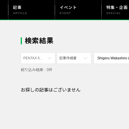
記事
イベント
特集・企画
ARTICLE
EVENT
SPECIAL
更新情報
PENTAX officialについて
検索結果
PENTAX 645Z
記事作成者
絞り込み結果 : 0件
すべて
すべて
PENTAX K-70
写真家
お探しの記事はございません
PENTAX KF
社員
PENTAX K-1
漫画家
PENTAX K-3 Mark III Monochrome
PENTAX 17