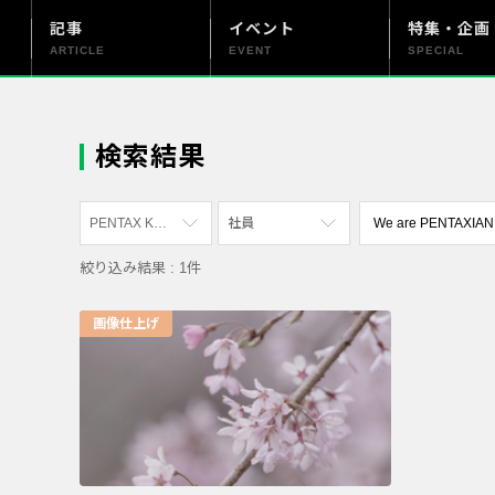
記事
イベント
特集・企画
ARTICLE
EVENT
SPECIAL
更新情報
PENTAX officialについて
検索結果
PENTAX K-3 Mark III
社員
絞り込み結果 : 1件
すべて
すべて
PENTAX K-70
写真家
画像仕上げ
PENTAX KF
社員
PENTAX K-1
漫画家
PENTAX K-3 Mark III Monochrome
PENTAX 17