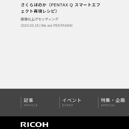
さくらほのか（PENTAX Q スマートエフ
PENTAX Qシリーズ
ェクト再現レシピ）
PENTAX K-3 Mark III
画像仕上げセッティング
2024.03.19 |
We are PENTAXIAN
PENTAX K-1 Mark II
PENTAX KP
PENTAX 645Z
記事
イベント
特集・企画
ARTICLE
EVENT
SPECIAL