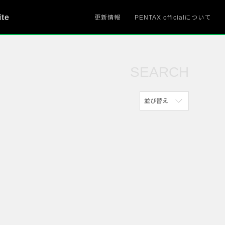
ite
更新情報
PENTAX officialについて
SEARCH
並び替え
新着順
参考にした人の多い順
アクセスが多い順