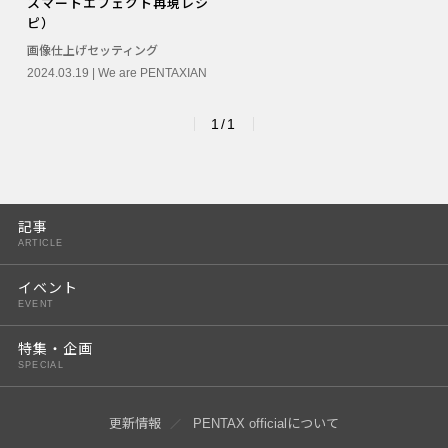
スマートエフェクト再現レシ
PENTAX K-3 Mark III
ピ）
画像仕上げセッティング
PENTAX K-1 Mark II
2024.03.19 |
We are PENTAXIAN
PENTAX KP
1/1
PENTAX 645Z
記事
ARTICLE
イベント
EVENT
特集・企画
SPECIAL
更新情報
PENTAX officialについて