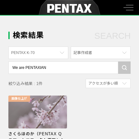
検索結果
SEARCH
PENTAX K-70
記事作成者
すべて
すべて
PENTAX K-70
写真家
絞り込み結果 : 1件
アクセスが多い順
PENTAX KF
社員
新着順
PENTAX K-1
漫画家
画像仕上げ
参考にした人の多い順
PENTAX K-3 Mark III Monochrome
アクセスが多い順
PENTAX 17
PENTAX Qシリーズ
さくらほのか（PENTAX Q