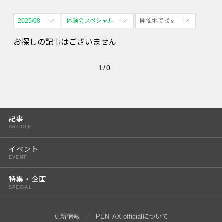
2025/08
体験会スペシャル
開催地で探す
全期間
全て表示
全て表示
お探しの記事はございません
2026/08
体験会
名古屋
1/0
2026/09
PENTAX散歩
四ツ谷
2026/10
2026/11
記事
ARTICLE
2026/12
イベント
2027/01
EVENT
2027/02
特集・企画
SPECIAL
2027/03
2027/04
更新情報
PENTAX officialについて