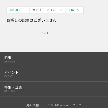
2026/05
カテゴリーで探す
千葉
全期間
全て表示
全て表示
お探しの記事はございません
2026/08
体験会
名古屋
1/0
2026/09
PENTAX散歩
四ツ谷
2026/10
2026/11
記事
ARTICLE
2026/12
イベント
2027/01
EVENT
2027/02
特集・企画
SPECIAL
2027/03
2027/04
更新情報
PENTAX officialについて