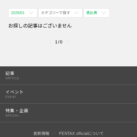
2026/01
カテゴリーで探す
恵比寿
全期間
全て表示
全て表示
お探しの記事はございません
2026/08
体験会
名古屋
1/0
2026/09
PENTAX散歩
四ツ谷
2026/10
2026/11
記事
ARTICLE
2026/12
イベント
2027/01
EVENT
2027/02
特集・企画
SPECIAL
2027/03
2027/04
更新情報
PENTAX officialについて