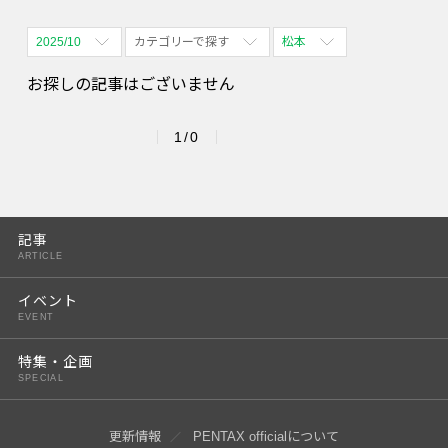
2025/10
カテゴリーで探す
松本
全期間
全て表示
全て表示
お探しの記事はございません
2026/08
体験会
名古屋
1/0
2026/09
PENTAX散歩
四ツ谷
2026/10
2026/11
記事
ARTICLE
2026/12
イベント
2027/01
EVENT
2027/02
特集・企画
SPECIAL
2027/03
2027/04
更新情報
PENTAX officialについて