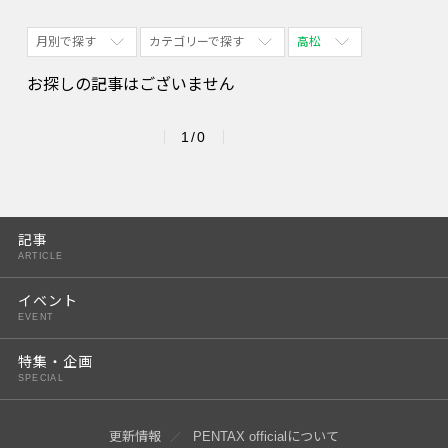
月別で探す
カテゴリーで探す
高松
全期間
全て表示
全て表示
お探しの記事はございません
2026/08
体験会
名古屋
1/0
2026/09
PENTAX散歩
四ツ谷
2026/10
2026/11
記事
ARTICLE
2026/12
イベント
2027/01
EVENT
2027/02
特集・企画
SPECIAL
2027/03
2027/04
更新情報
PENTAX officialについて