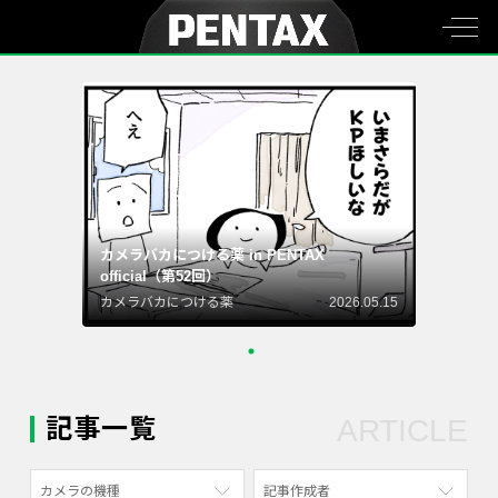
カメラバカにつける薬 in PENTAX
official（第52回）
カメラバカにつける薬
2026.05.15
記事一覧
ARTICLE
カメラの機種
記事作成者