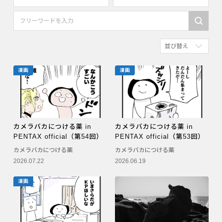
すべて
すべて
PENTAX K-70
写真家
並び替え
PENTAX KF
社員
新着順
PENTAX K-1
漫画家
漫画
漫画
参考にした人の多
PENTAX K-3 Mark III Monochrome
アクセスが多い順
PENTAX 17
PENTAX Qシリーズ
カメラバカにつける薬 in
カメラバカにつける薬 in
PENTAX official（第54回）
PENTAX official（第53回）
PENTAX K-3 Mark III
カメラバカにつける薬
カメラバカにつける薬
2026.07.22
2026.06.19
PENTAX K-1 Mark II
PENTAX KP
漫画
PENTAX 645Z