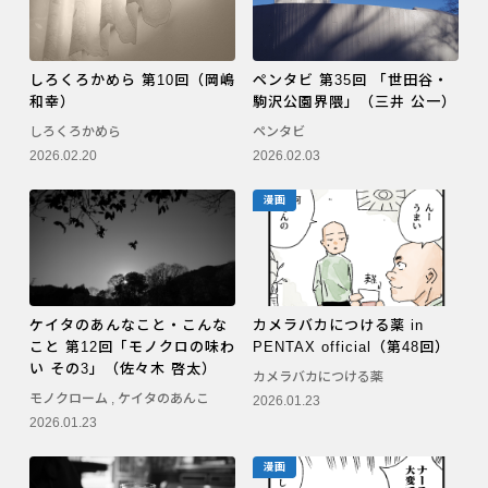
しろくろかめら 第10回（岡嶋
ペンタビ 第35回 「世田谷・
和幸）
駒沢公園界隈」（三井 公一）
しろくろかめら
ペンタビ
2026.02.20
2026.02.03
漫画
ケイタのあんなこと・こんな
カメラバカにつける薬 in
こと 第12回「モノクロの味わ
PENTAX official（第48回）
い その3」（佐々木 啓太）
カメラバカにつける薬
モノクローム
,
ケイタのあんこ
2026.01.23
2026.01.23
漫画