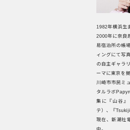
1982年横浜
2000年に奈
易宿泊所の帳
ィングにて写真
の自主ギャラ
ーマに東京を
川崎市市民ミュ
タルラボPap
集に『山谷』（20
テ）、『Tsuki
現在、新潮社電
中。