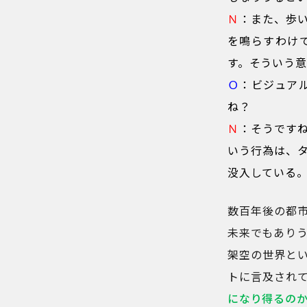
Ｎ
：また、歩
を鳴らすわけ
す。そういう意
Ｏ
：ビジュア
ね？
Ｎ
：そうです
いう行為は、
没入している
数百年後の都市
未来でもあり
架空の世界と
トに言及され
になり得るの