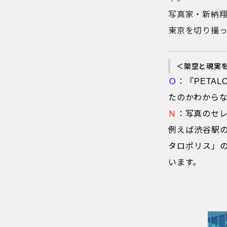
写真家・新納
東京を切り撮
＜架空と現実
Ｏ
：『PETA
たのかわから
Ｎ
：写真のセ
例えば渋谷駅
タロポリス」
います。