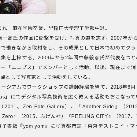
生まれ。麻布学園卒業、早稲田大学理工学部中退。
良原一高氏の作品に衝撃を受け、写真の道を志す。2007年か
場で働きながら取材をし、その成果として日本で初めてクラ
集を上梓する。2009年から2年間中藤毅彦氏が代表をつ
リー「ニエプス」でメンバーとして活動。以後、現在まで消
拠点として写真家として活動をしている。
ージアムでワークショップの講師経験を経て、2018年6
yrus」にてデジタル写真技術を広く教える活動もおこなっ
11、Zen Foto Gallery）、『Another Side』（
ji Zero』（2015、ふげん社）『PEELING CITY』（201
子書籍『yom yom』に写真都市論「東京デストロイ・