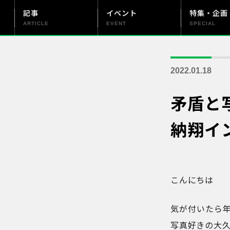
記事
イベント
特集・企画
ARTICLE
EVENT
SPECIAL
更新情報
PENTAX officialについて
2022.01.18
矛盾と写
納翔イ
こんにちは
気が付いたら
写真好きの大