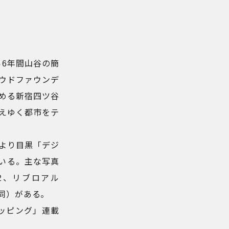
ら6年間山谷の簡
ウドファウンデ
とめる新宿四ツ谷
えゆく都市をテ
月より目黒「デジ
ている。主な写真
2012、リブロアル
7、同）がある。
マッピング」連載