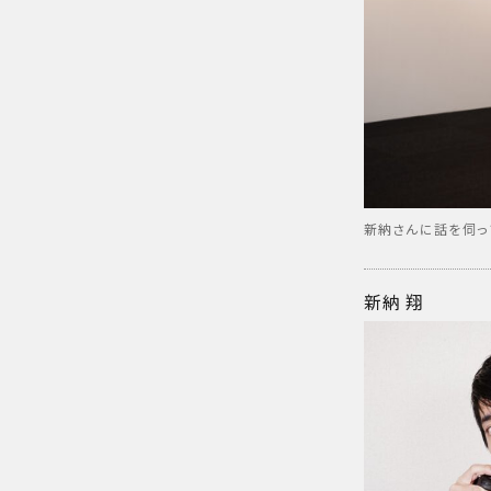
新納さんに話を伺っ
新納 翔