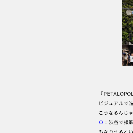
『PETALO
ビジュアルで
こうなるんじ
Ｏ
：渋谷で撮
もなりうると