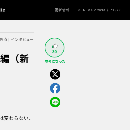
ite
更新情報
PENTAX officialについて
思点
インタビュー
30
集編（新
参考になった
は変わらない、