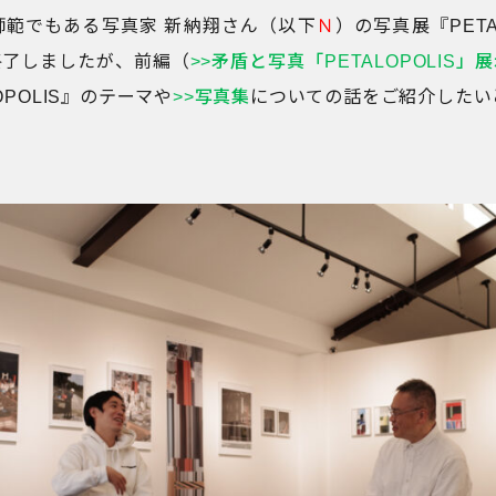
場師範でもある写真家 新納翔さん（以下
Ｎ
）の写真展『PETAL
終了しましたが、前編（
>>矛盾と写真「PETALOPOLIS」
OPOLIS』のテーマや
>>写真集
についての話をご紹介したい