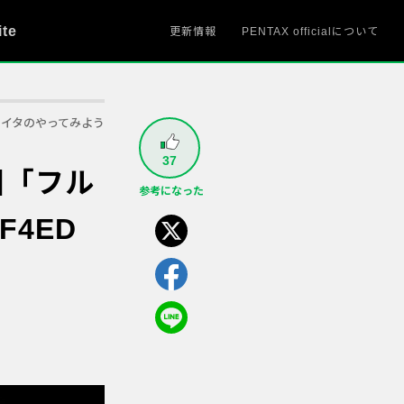
ite
更新情報
PENTAX officialについて
ケイタのやってみよう
37
回「フル
参考になった
F4ED