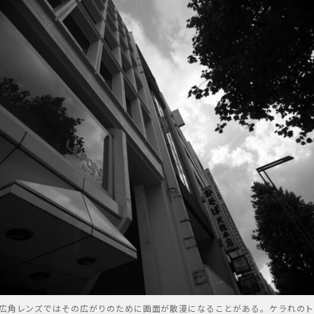
EV 超広角レンズではその広がりのために画面が散漫になることがある。ケラれの