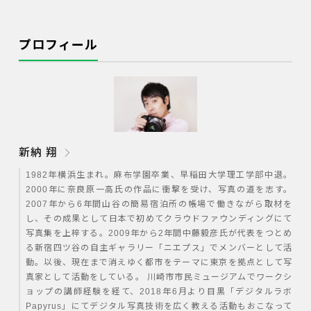
リコーイメージングストア
PENTAXストア楽天市場店
プロフィール
PENTAXストアYahoo!ショッピン
新納 翔
1982年横浜生まれ。麻布学園卒業、早稲田大学理工学部中退。
2000年に奈良原一高氏の作品に衝撃を受け、写真の道を志す。
2007年から6年間山谷の簡易宿泊所の帳場で働きながら取材を
し、その成果として日本で初めてクラウドファウンディングにて
写真集を上梓する。2009年から2年間中藤毅彦氏が代表をつとめ
る新宿四ツ谷の自主ギャラリー「ニエプス」でメンバーとして活
動。以後、現在まで消えゆく都市をテーマに東京を拠点として写
真家として活動をしている。 川崎市市民ミュージアムでワークシ
ョップの講師経験を経て、2018年6月より目黒「デジタルラボ
Papyrus」にてデジタル写真技術を広く教える活動もおこなって