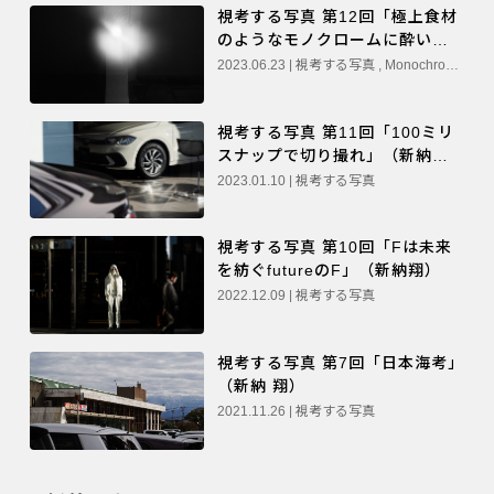
視考する写真 第12回「極上食材
のようなモノクロームに酔いし
れる」（新納 翔）
2023.06.23 | 視考する写真 , Monochrome , モノクローム
視考する写真 第11回「100ミリ
スナップで切り撮れ」（新納
翔）
2023.01.10 | 視考する写真
視考する写真 第10回「Fは未来
を紡ぐfutureのF」（新納翔）
2022.12.09 | 視考する写真
視考する写真 第7回「日本海考」
（新納 翔）
2021.11.26 | 視考する写真