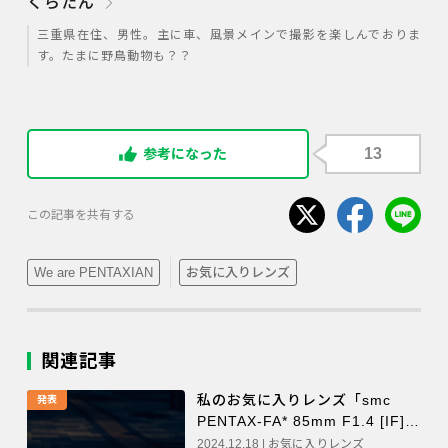
くらたん
三重県在住、男性。主に車、風景メインで撮影を楽しんでおりま
す。たまに野鳥動物も？？
13
参考になった
この記事を共有する
We are PENTAXIAN
お気に入りレンズ
関連記事
私のお気に入りレンズ「smc
発表
PENTAX-FA* 85mm F1.4 [IF]」
（瑛綺）
2024.12.18 | お気に入りレンズ