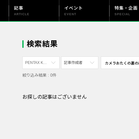
記事
イベント
特集・企画
ARTICLE
EVENT
SPECIAL
更新情報
PENTAX officialについて
検索結果
PENTAX K-3 Mark III
記事作成者
絞り込み結果 : 0件
すべて
すべて
PENTAX K-70
写真家
お探しの記事はございません
PENTAX KF
社員
PENTAX K-1
漫画家
PENTAX K-3 Mark III Monochrome
PENTAX 17