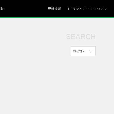
ite
更新情報
PENTAX officialについて
SEARCH
並び替え
新着順
参考にした人の多い順
アクセスが多い順