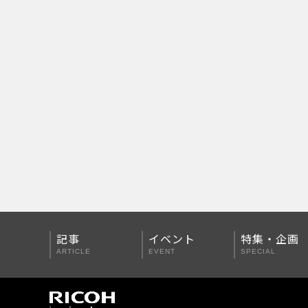
PENTAX Qシリーズ
PENTAX K-3 Mark III
PENTAX K-1 Mark II
PENTAX KP
PENTAX 645Z
記事
イベント
特集・企画
ARTICLE
EVENT
SPECIAL