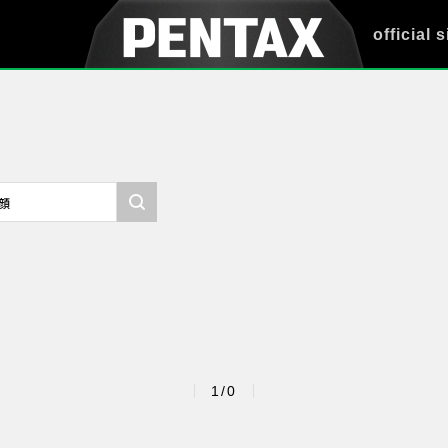
official s
1/0