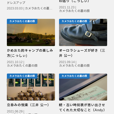
印巡り（こっしぃ）
ドレスアップ
PENTAX K-3 Mark III
2021.11.23 |
2023.03.03 |
カメラおたくの裏の顔
カメラおたくの裏の顔
PENTAX K-1 Mark II
カメラおたくの裏の顔
カメラおたくの裏の顔
PENTAX KP
PENTAX 645Z
かめおた的キャンプの楽しみ
オーロラシューズが好き（三
方(こっしぃ)
井 公一）
2021.10.12 |
2021.09.14 |
カメラおたくの裏の顔
カメラおたくの裏の顔
カメラおたくの裏の顔
カメラおたくの裏の顔
立呑みの悦楽（三井 公一）
続・古い時刻表が思い出させ
てくれた大切なこと（Andy）
2021.06.29 |