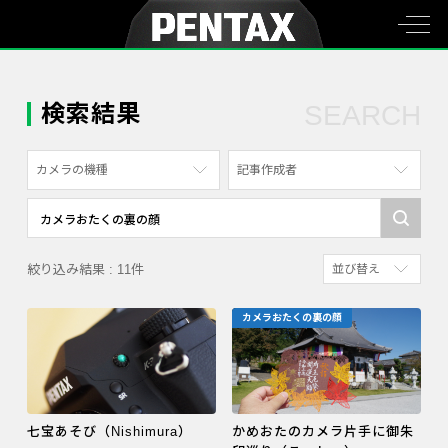
検索結果
SEARCH
カメラの機種
記事作成者
すべて
すべて
PENTAX K-70
写真家
絞り込み結果 : 11件
並び替え
PENTAX KF
社員
新着順
PENTAX K-1
漫画家
カメラおたくの裏の顔
参考にした人の多
PENTAX K-3 Mark III Monochrome
アクセスが多い順
PENTAX 17
PENTAX Qシリーズ
七宝あそび（Nishimura）
かめおたのカメラ片手に御朱