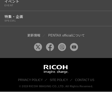
イベント
EVENT
特集・企画
SPECIAL
更新情報
PENTAX officialについて
PRIVACY POLICY
SITE POLICY
CONTACT US
© 2019 RICOH IMAGING CO, LTD. All Rights Reserved.