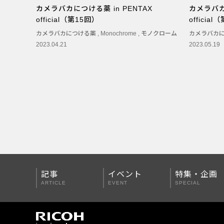
カメラバカにつける薬 in PENTAX
カメラバカに
PENTAX Qシリーズ
official（第15回）
officia
PENTAX K-3 Mark III
カメラバカにつける薬
,
Monochrome
,
モノクローム
カメラバカ
2023.04.21
2023.05.19
PENTAX K-1 Mark II
PENTAX KP
PENTAX 645Z
記事
イベント
特集・企画
ARTICLE
EVENT
SPECIAL