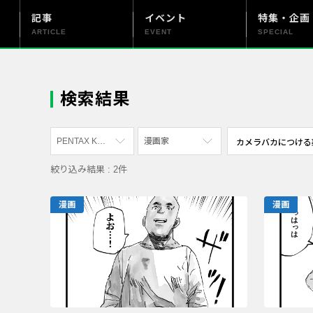
記事
イベント
特集・企画
ARTICLE
EVENT
SPECIAL
更新情報
PENTAX officialについて
検索結果
PENTAX K-3 Mark III Monochrome
漫画家
絞り込み結果 : 2件
すべて
すべて
PENTAX K-70
写真家
漫画
漫画
PENTAX KF
社員
PENTAX K-1
漫画家
PENTAX K-3 Mark III Monochrome
PENTAX 17