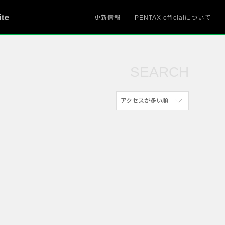
ite
更新情報
PENTAX officialについて
SEARCH
アクセスが多い順
新着順
参考にした人の多い順
アクセスが多い順