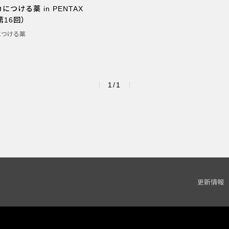
つける薬 in PENTAX
l（第16回）
につける薬
1/1
更新情報