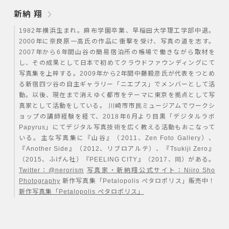
新納 翔
1982年横浜生まれ。麻布学園卒業、早稲田大学理工学部中退。
2000年に奈良原一高氏の作品に衝撃を受け、写真の道を志す。
2007年から6年間山谷の簡易宿泊所の帳場で働きながら取材を
し、その成果として日本で初めてクラウドファウンディングにて
写真集を上梓する。2009年から2年間中藤毅彦氏が代表をつとめ
る新宿四ツ谷の自主ギャラリー「ニエプス」でメンバーとして活
動。以後、現在まで消えゆく都市をテーマに東京を拠点として写
真家として活動をしている。 川崎市市民ミュージアムでワークシ
ョップの講師経験を経て、2018年6月より目黒「デジタルラボ
Papyrus」にてデジタル写真技術を広く教える活動もおこなって
いる。主な写真集に『山谷』（2011、Zen Foto Gallery）、
『Another Side』（2012、リブロアルテ）、『Tsukiji Zero』
（2015、ふげん社）『PEELING CITY』（2017、同）がある。
Twitter：@nerorism
写真家・新納翔公式サイト：Niiro Sho
Photography
新作写真集「Petalopolis ぺタロポリス」販売中！
新作写真集「Petalopolis ぺタロポリス」