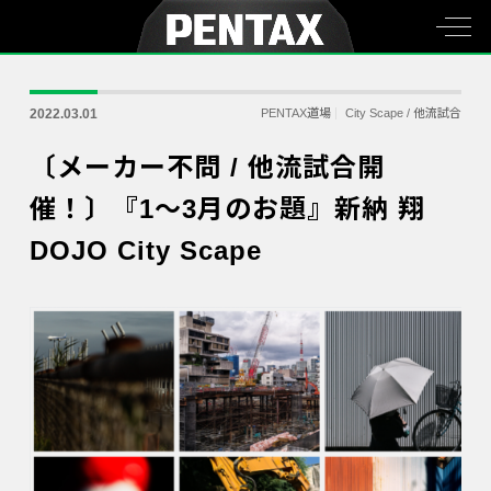
2022.03.01
PENTAX道場
City Scape
/
他流試合
〔メーカー不問 / 他流試合開
催！〕『1～3月のお題』新納 翔
DOJO City Scape