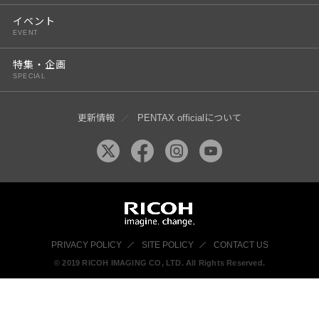
イベント
EVENT
特集・企画
SPECIAL
更新情報
PENTAX officialについて
PRIVACY POLICY
SITE POLICY
CONTACT US
© 2019 RICOH IMAGING CO, LTD. All Rights Reserved.