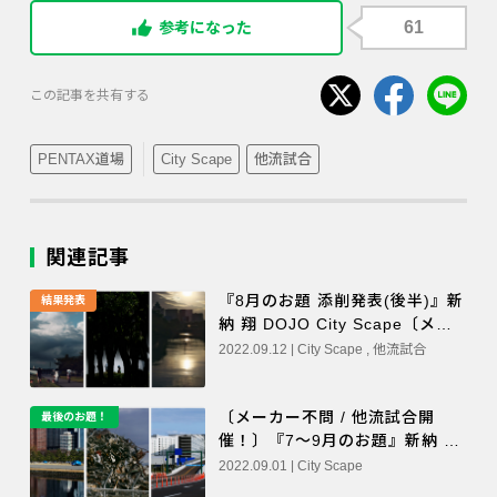
61
参考になった
この記事を共有する
PENTAX道場
City Scape
他流試合
関連記事
『8月のお題 添削発表(後半)』新
結果発表
納 翔 DOJO City Scape〔メー
カー不問 / 他流試合〕
2022.09.12 | City Scape , 他流試合
〔メーカー不問 / 他流試合開
最後のお題！
催！〕『7～9月のお題』新納 翔
DOJO City Scape
2022.09.01 | City Scape