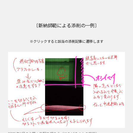
〔新納師範による添削の一例〕
※クリックすると該当の添削記事に遷移します