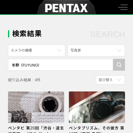
検索結果
SEARCH
カメラの機種
写真家
すべて
すべて
PENTAX K-70
写真家
絞り込み結果 : 4件
並び替え
PENTAX KF
社員
新着順
PENTAX K-1
漫画家
参考にした人の多
PENTAX K-3 Mark III Monochrome
アクセスが多い順
PENTAX 17
PENTAX Qシリーズ
ペンタビ 第20回「渋谷・道玄
ペンタプリズム、その彼方 第