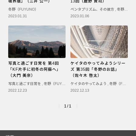
坂界隈」（三井 公一）
13回（鹿野 貴司）
PENTAX K-3 Mark III
冬野（FUYUNO）
ペンタプリズム、その彼方
,
冬野（FUYUNO）
2023.01.31
2023.01.06
PENTAX K-1 Mark II
PENTAX KP
PENTAX 645Z
写真と過ごす日常を 第4回
ケイタのやってみようシリー
「KF片手に初冬の阿蘇へ」
ズ 第35回「冬野のお話」
（大門 美奈）
（佐々木 啓太）
写真と過ごす日常を
,
冬野（FUYUNO）
ケイタのやってみよう
,
冬野（FUYUNO）
2022.12.23
2022.12.13
1/1