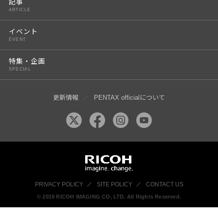
記事
ARTICLE
イベント
EVENT
特集・企画
SPECIAL
更新情報
PENTAX officialについて
PRIVACY POLICY
SITE POLICY
CONTACT US
© 2019 RICOH IMAGING CO, LTD. All Rights Reserved.