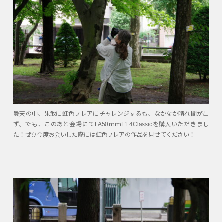
曇天の中、果敢に虹色フレアにチャレンジするも、なかなか晴れ間が出
ず。でも、このあと会場にてFA50ｍｍF1.4Classicを購入いただきまし
た！ぜひ今度お会いした際には虹色フレアの作品を見せてください！