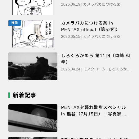
2026.06.19 | カメラバカにつける薬
カメラバカにつける薬 in
漫画
PENTAX official（第52回）
2026.05.15 | カメラバカにつける薬
しろくろかめら 第11回（岡嶋 和
幸）
2026.04.24 | モノクローム , しろくろかめら
新着記事
PENTAX夕暮れ散歩スペシャル
in 熊谷（7月15日）「写真家 大
門美奈」ワークショップ レポー
ト（MOMO）#モノクローム