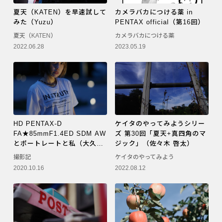
夏天（KATEN）を早速試して
カメラバカにつける薬 in
みた（Yuzu）
PENTAX official（第16回）
夏天（KATEN）
カメラバカにつける薬
2022.06.28
2023.05.19
HD PENTAX-D
ケイタのやってみようシリー
FA★85mmF1.4ED SDM AW
ズ 第30回「夏天+真四角のマ
とポートレートと私（大久
ジック」（佐々木 啓太）
保）
撮影記
ケイタのやってみよう
2020.10.16
2022.08.12