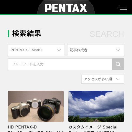
検索結果
SEARCH
PENTAX K-1 Mark II
記事作成者
すべて
すべて
PENTAX K-70
写真家
アクセスが多い順
PENTAX KF
社員
新着順
PENTAX K-1
漫画家
参考にした人の多い順
PENTAX K-3 Mark III Monochrome
アクセスが多い順
PENTAX 17
PENTAX Qシリーズ
HD PENTAX-D
カスタムイメージ Special