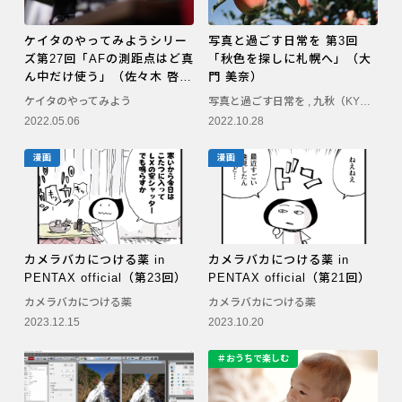
ケイタのやってみようシリー
写真と過ごす日常を 第3回
ズ第27回「AFの測距点はど真
「秋色を探しに札幌へ」（大
ん中だけ使う」（佐々木 啓
門 美奈）
太）
ケイタのやってみよう
写真と過ごす日常を
,
九秋（KYUSHU）
2022.05.06
2022.10.28
漫画
漫画
カメラバカにつける薬 in
カメラバカにつける薬 in
PENTAX official（第23回）
PENTAX official（第21回）
カメラバカにつける薬
カメラバカにつける薬
2023.12.15
2023.10.20
＃おうちで楽しむ