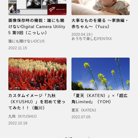
画像保存時の機能：誰にも聞
大事なものを撮る ～家族編・
けないDigital Camera Utility
赤ちゃん～（Yuzu）
5 第9回（こっしぃ）
2020.04.19 |
おうちで楽しむPENTAX
誰にも聞けないDCU5
2022.11.15
カスタムイメージ「九秋
「夏天（KATEN）」×「超広
（KYUSHU）」を初めて使っ
角Limited」（YOH）
てみた！！（飯川）
夏天（KATEN）
九秋（KYUSHU）
2022.07.05
2022.10.18