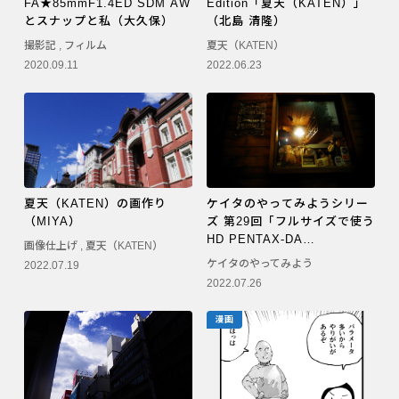
FA★85mmF1.4ED SDM AW
Edition「夏天（KATEN）」
PENTAX K-3 Mark III
とスナップと私（大久保）
（北島 清隆）
撮影記
,
フィルム
夏天（KATEN）
PENTAX K-1 Mark II
2020.09.11
2022.06.23
PENTAX KP
PENTAX 645Z
夏天（KATEN）の画作り
ケイタのやってみようシリー
（MIYA）
ズ 第29回「フルサイズで使う
HD PENTAX-DA
画像仕上げ
,
夏天（KATEN）
15mmF4ED AL Limited」
ケイタのやってみよう
2022.07.19
（佐々木 啓太）
2022.07.26
漫画