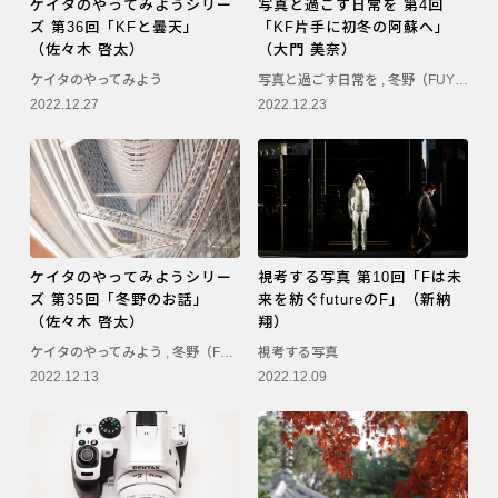
ケイタのやってみようシリー
写真と過ごす日常を 第4回
ズ 第36回「KFと曇天」
「KF片手に初冬の阿蘇へ」
（佐々木 啓太）
（大門 美奈）
ケイタのやってみよう
写真と過ごす日常を
,
冬野（FUYUNO）
2022.12.27
2022.12.23
ケイタのやってみようシリー
視考する写真 第10回「Fは未
ズ 第35回「冬野のお話」
来を紡ぐfutureのF」（新納
（佐々木 啓太）
翔）
ケイタのやってみよう
,
冬野（FUYUNO）
視考する写真
2022.12.13
2022.12.09