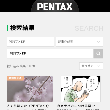
検索結果
SEARCH
PENTAX KF
記事作成者
すべて
すべて
PENTAX K-70
写真家
絞り込み結果 : 10件
並び替え
PENTAX KF
社員
新着順
PENTAX K-1
漫画家
画像仕上げ
参考にした人の多
PENTAX K-3 Mark III Monochrome
アクセスが多い順
PENTAX 17
PENTAX Qシリーズ
さくらほのか（PENTAX Q
カメラバカにつける薬 in