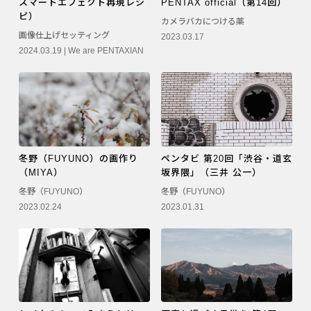
スマートエフェクト再現レシ
PENTAX official（第14回）
PENTAX K-3 Mark III
ピ）
カメラバカにつける薬
画像仕上げセッティング
2023.03.17
PENTAX K-1 Mark II
2024.03.19 |
We are PENTAXIAN
PENTAX KP
PENTAX 645Z
冬野（FUYUNO）の画作り
ペンタビ 第20回「渋谷・道玄
（MIYA）
坂界隈」（三井 公一）
冬野（FUYUNO）
冬野（FUYUNO）
2023.02.24
2023.01.31